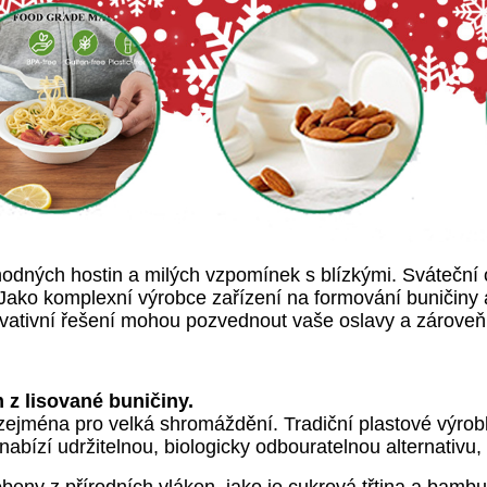
ahodných hostin a milých vzpomínek s blízkými. Svátečn
ako komplexní výrobce zařízení na formování buničiny 
novativní řešení mohou pozvednout vaše oslavy a zároveň 
 z lisované buničiny.
ejména pro velká shromáždění. Tradiční plastové výrobky
nabízí udržitelnou, biologicky odbouratelnou alternativu,