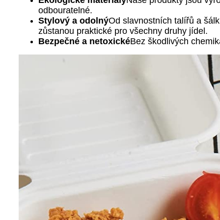
Ekologické materiály
Naše produkty jsou vyro
odbouratelné.
Stylový a odolný
Od slavnostních talířů a šá
zůstanou praktické pro všechny druhy jídel.
Bezpečné a netoxické
Bez škodlivých chemiká