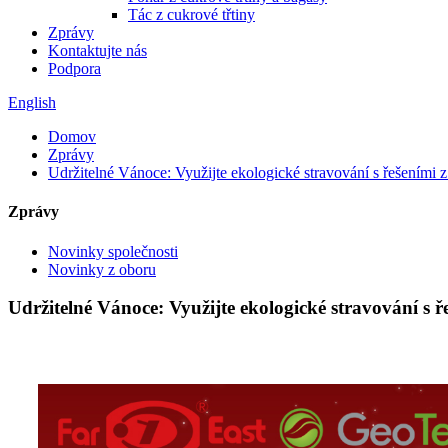
Tác z cukrové třtiny
Zprávy
Kontaktujte nás
Podpora
English
Domov
Zprávy
Udržitelné Vánoce: Využijte ekologické stravování s řešeními z
Zprávy
Novinky společnosti
Novinky z oboru
Udržitelné Vánoce: Využijte ekologické stravování s ř