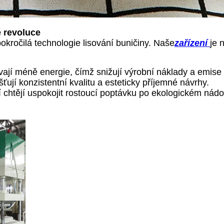
é revoluce
ročilá technologie lisování buničiny. Naše
zařízení
je 
ají méně energie, čímž snižují výrobní náklady a emise 
ťují konzistentní kvalitu a esteticky příjemné návrhy.
ří chtějí uspokojit rostoucí poptávku po ekologickém nád