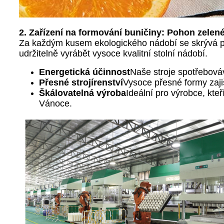
2. Zařízení na formování buničiny: Pohon zelen
Za každým kusem ekologického nádobí se skrývá pok
udržitelně vyrábět vysoce kvalitní stolní nádobí.
Energetická účinnost
Naše stroje spotřebováv
Přesné strojírenství
Vysoce přesné formy zajiš
Škálovatelná výroba
Ideální pro výrobce, kte
Vánoce.