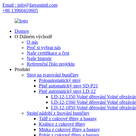
Email : info@fareastintl.com
+86 13960410605
Domov
O Dálném východě
O nás
Proč si vybrat nás
Naše certifikace a čest
Naše historie
Referenční číslo projektu
Produkt
Stroj na tvarování buničiny
Poloautomatický stroj
Plně automatický stroj SD-P21
Plně automatický stroj LD-12
LD-12-1350 Volné děrování Volné ořezávání
LD-12-1560 Volné děrování Volné ořezávání
LD-12-1850 Volné děrování Volné ořezávání
Stolní nádobí z lisování buničiny
Talíř z cukrové třtiny a bagasy
Krabice z cukrové třtiny
Miska z cukrové třtiny a bagasy
Pohár z cukrové třtiny a bagasy