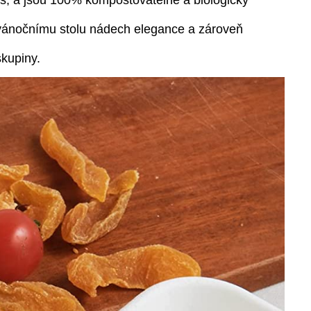
us, a jsou 100% kompostovatelné a biologicky
u vánočnímu stolu nádech elegance a zároveň
skupiny.