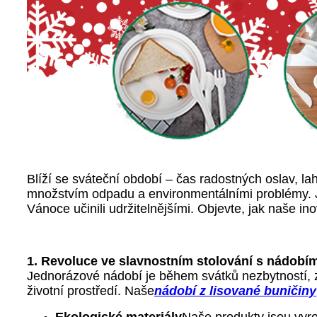
Blíží se sváteční období – čas radostných oslav, l
množstvím odpadu a environmentálními problémy. J
Vánoce učinili udržitelnějšími. Objevte, jak naše i
1. Revoluce ve slavnostním stolování s nádobím
Jednorázové nádobí je během svátků nezbytností, z
životní prostředí. Naše
nádobí z lisované buničiny