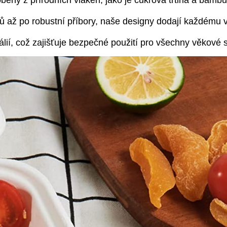
beny z přírodních vláken, jako je cukrová třtina a bamb
lků až po robustní příbory, naše designy dodají každém
lií, což zajišťuje bezpečné použití pro všechny věkové 