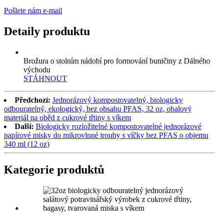
Pošlete nám e-mail
Detaily produktu
Brožura o stolním nádobí pro formování buničiny z Dálného
východu
STÁHNOUT
Předchozí:
Jednorázový kompostovatelný, biologicky
odbouratelný, ekologický, bez obsahu PFAS, 32 oz, obalový
materiál na oběd z cukrové třtiny s víkem
Další:
Biologicky rozložitelné kompostovatelné jednorázové
papírové misky do mikrovlnné trouby s víčky bez PFAS o objemu
340 ml (12 oz)
Kategorie produktů