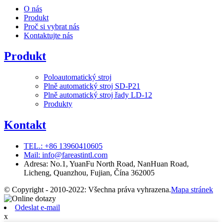
O nás
Produkt
Proč si vybrat nás
Kontaktujte nás
Produkt
Poloautomatický stroj
Plně automatický stroj SD-P21
Plně automatický stroj řady LD-12
Produkty
Kontakt
TEL.: +86 13960410605
Mail: info@fareastintl.com
Adresa: No.1, YuanFu North Road, NanHuan Road,
Licheng, Quanzhou, Fujian, Čína 362005
© Copyright - 2010-2022: Všechna práva vyhrazena.
Mapa stránek
Odeslat e-mail
x