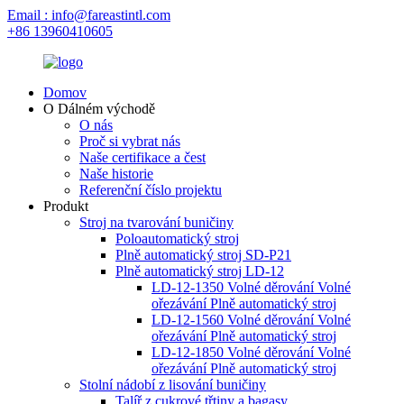
Email : info@fareastintl.com
+86 13960410605
Domov
O Dálném východě
O nás
Proč si vybrat nás
Naše certifikace a čest
Naše historie
Referenční číslo projektu
Produkt
Stroj na tvarování buničiny
Poloautomatický stroj
Plně automatický stroj SD-P21
Plně automatický stroj LD-12
LD-12-1350 Volné děrování Volné
ořezávání Plně automatický stroj
LD-12-1560 Volné děrování Volné
ořezávání Plně automatický stroj
LD-12-1850 Volné děrování Volné
ořezávání Plně automatický stroj
Stolní nádobí z lisování buničiny
Talíř z cukrové třtiny a bagasy