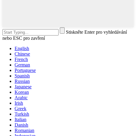
Stiskněte Enter pro vyhledávání
nebo ESC pro zavření
English
Chinese
French
German
Portuguese
Spanish
Russian
Japanese
Korean
Arabic
Irish
Greek
Turkish
Italian
Danish
Romanian
Indonesian