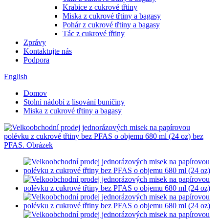
Krabice z cukrové třtiny
Miska z cukrové třtiny a bagasy
Pohár z cukrové třtiny a bagasy
Tác z cukrové třtiny
Zprávy
Kontaktujte nás
Podpora
English
Domov
Stolní nádobí z lisování buničiny
Miska z cukrové třtiny a bagasy