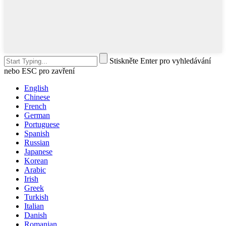
Stiskněte Enter pro vyhledávání
nebo ESC pro zavření
English
Chinese
French
German
Portuguese
Spanish
Russian
Japanese
Korean
Arabic
Irish
Greek
Turkish
Italian
Danish
Romanian