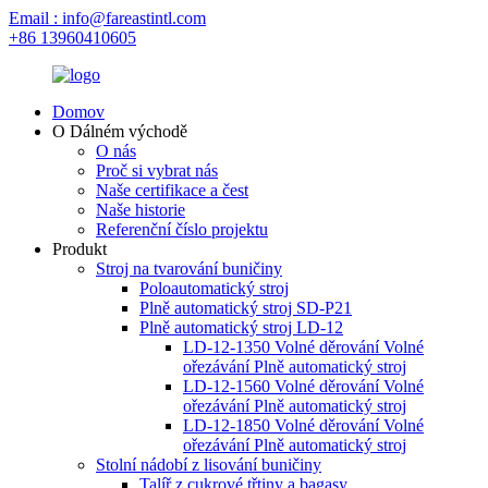
Email : info@fareastintl.com
+86 13960410605
Domov
O Dálném východě
O nás
Proč si vybrat nás
Naše certifikace a čest
Naše historie
Referenční číslo projektu
Produkt
Stroj na tvarování buničiny
Poloautomatický stroj
Plně automatický stroj SD-P21
Plně automatický stroj LD-12
LD-12-1350 Volné děrování Volné
ořezávání Plně automatický stroj
LD-12-1560 Volné děrování Volné
ořezávání Plně automatický stroj
LD-12-1850 Volné děrování Volné
ořezávání Plně automatický stroj
Stolní nádobí z lisování buničiny
Talíř z cukrové třtiny a bagasy