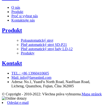
O nás
Produkt
Proč si vybrat nás
Kontaktujte nás
Produkt
Poloautomatický stroj
Plně automatický stroj SD-P21
Plně automatický stroj řady LD-12
Produkty
Kontakt
TEL.: +86 13960410605
Mail: info@fareastintl.com
Adresa: No.1, YuanFu North Road, NanHuan Road,
Licheng, Quanzhou, Fujian, Čína 362005
© Copyright - 2010-2022: Všechna práva vyhrazena.
Mapa stránek
Odeslat e-mail