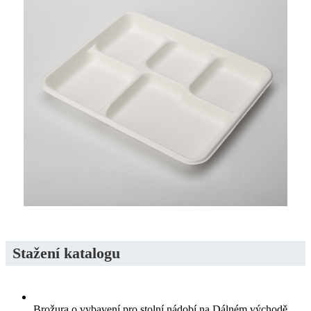
Stažení katalogu
Brožura o vybavení pro stolní nádobí na Dálném východě