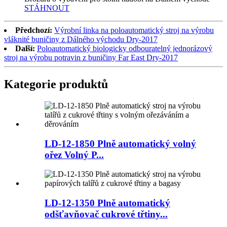
STÁHNOUT
Předchozí:
Výrobní linka na poloautomatický stroj na výrobu
vláknité buničiny z Dálného východu Dry-2017
Další:
Poloautomatický biologicky odbouratelný jednorázový
stroj na výrobu potravin z buničiny Far East Dry-2017
Kategorie produktů
LD-12-1850 Plně automatický volný
ořez Volný P...
LD-12-1350 Plně automatický
odšťavňovač cukrové třtiny...