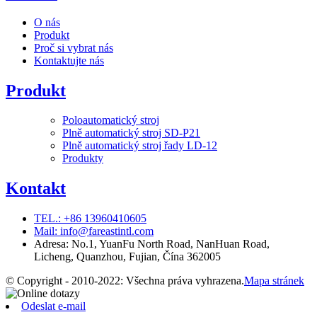
O nás
Produkt
Proč si vybrat nás
Kontaktujte nás
Produkt
Poloautomatický stroj
Plně automatický stroj SD-P21
Plně automatický stroj řady LD-12
Produkty
Kontakt
TEL.: +86 13960410605
Mail: info@fareastintl.com
Adresa: No.1, YuanFu North Road, NanHuan Road,
Licheng, Quanzhou, Fujian, Čína 362005
© Copyright - 2010-2022: Všechna práva vyhrazena.
Mapa stránek
Odeslat e-mail