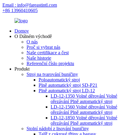
Email : info@fareastintl.com
+86 13960410605
Domov
O Dálném východě
O nás
Proč si vybrat nás
Naše certifikace a čest
Naše historie
Referenční číslo projektu
Produkt
Stroj na tvarování buničiny
Poloautomatický stroj
Plně automatický stroj SD-P21
Plně automatický stroj LD-12
LD-12-1350 Volné děrování Volné
ořezávání Plně automatický stroj
LD-12-1560 Volné děrování Volné
ořezávání Plně automatický stroj
LD-12-1850 Volné děrování Volné
ořezávání Plně automatický stroj
Stolní nádobí z lisování buničiny
Talíř z cukrové třtiny a bagasy