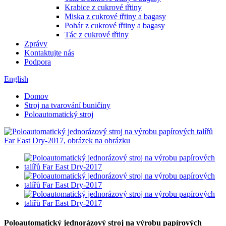
Krabice z cukrové třtiny
Miska z cukrové třtiny a bagasy
Pohár z cukrové třtiny a bagasy
Tác z cukrové třtiny
Zprávy
Kontaktujte nás
Podpora
English
Domov
Stroj na tvarování buničiny
Poloautomatický stroj
Poloautomatický jednorázový stroj na výrobu papírových