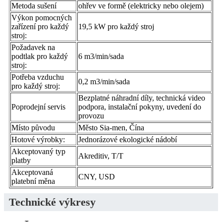
Metoda sušení
ohřev ve formě (elektricky nebo olejem)
Výkon pomocných
zařízení pro každý
19,5 kW pro každý stroj
stroj:
Požadavek na
podtlak pro každý
6 m3/min/sada
stroj:
Potřeba vzduchu
0,2 m3/min/sada
pro každý stroj:
Bezplatné náhradní díly, technická video
Poprodejní servis
podpora, instalační pokyny, uvedení do
provozu
Místo původu
Město Sia-men, Čína
Hotové výrobky:
Jednorázové ekologické nádobí
Akceptovaný typ
Akreditiv, T/T
platby
Akceptovaná
CNY, USD
platební měna
Technické výkresy