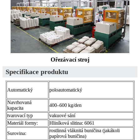
Ořezávací stroj
Specifikace produktu
Automatický
poloautomatický
Navrhovaná
400–600 kg/den
kapacita
tvarovací typ
vakuové sání
Materiál formy:
Hliníková slitina: 6061
rostlinná vláknitá buničina (jakákoli
Surovina:
papírová buničina)