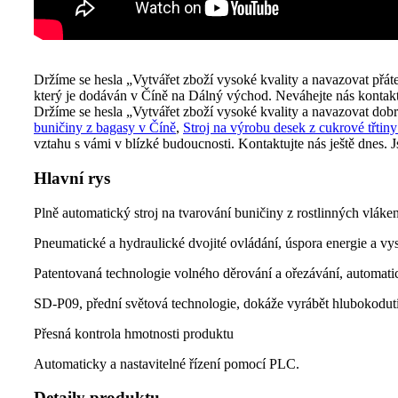
Držíme se hesla „Vytvářet zboží vysoké kvality a navazovat přát
který je dodáván v Číně na Dálný východ. Neváhejte nás kontakto
Držíme se hesla „Vytvářet zboží vysoké kvality a navazovat dobrá
buničiny z bagasy v Číně
,
Stroj na výrobu desek z cukrové třtin
vztahu s vámi v blízké budoucnosti. Kontaktujte nás ještě dnes
Hlavní rys
Plně automatický stroj na tvarování buničiny z rostlinných vláke
Pneumatické a hydraulické dvojité ovládání, úspora energie a vy
Patentovaná technologie volného děrování a ořezávání, automatick
SD-P09, přední světová technologie, dokáže vyrábět hlubokodut
Přesná kontrola hmotnosti produktu
Automaticky a nastavitelné řízení pomocí PLC.
Detaily produktu