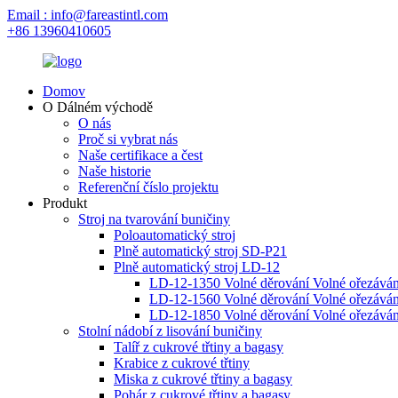
Email : info@fareastintl.com
+86 13960410605
Domov
O Dálném východě
O nás
Proč si vybrat nás
Naše certifikace a čest
Naše historie
Referenční číslo projektu
Produkt
Stroj na tvarování buničiny
Poloautomatický stroj
Plně automatický stroj SD-P21
Plně automatický stroj LD-12
LD-12-1350 Volné děrování Volné ořezávání
LD-12-1560 Volné děrování Volné ořezávání
LD-12-1850 Volné děrování Volné ořezávání
Stolní nádobí z lisování buničiny
Talíř z cukrové třtiny a bagasy
Krabice z cukrové třtiny
Miska z cukrové třtiny a bagasy
Pohár z cukrové třtiny a bagasy