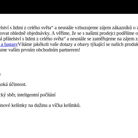
elství s lidmi z celého světa“ a neustále vzbuzujeme zájem zákazníků o
vat ohledně objednávky. A věříme, že se s našimi prodejci podělíme o 
 přátelství s lidmi z celého světa“ a neustále se zaměřujeme na zájem 
y a bagasy
Vítáme jakékoli vaše dotazy a obavy týkající se našich prod
. Jsme vaším prvním obchodním partnerem!
n
soká účinnost.
ý sběr, inteligentní počítání
inové kelímky na dužinu a víčka kelímků.