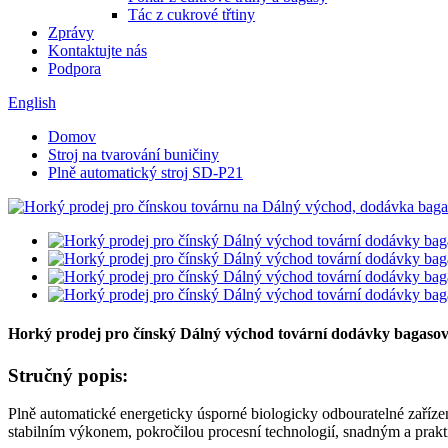
Tác z cukrové třtiny
Zprávy
Kontaktujte nás
Podpora
English
Domov
Stroj na tvarování buničiny
Plně automatický stroj SD-P21
Horký prodej pro čínský Dálný východ tovární dodávky bagasov
Stručný popis:
Plně automatické energeticky úsporné biologicky odbouratelné zaříz
stabilním výkonem, pokročilou procesní technologií, snadným a prakt