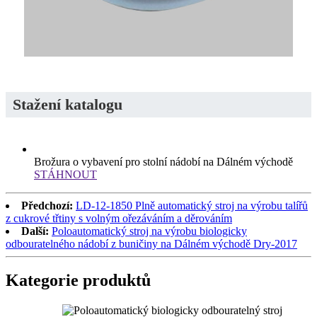
Stažení katalogu
Brožura o vybavení pro stolní nádobí na Dálném východě
STÁHNOUT
Předchozí:
LD-12-1850 Plně automatický stroj na výrobu talířů
z cukrové třtiny s volným ořezáváním a děrováním
Další:
Poloautomatický stroj na výrobu biologicky
odbouratelného nádobí z buničiny na Dálném východě Dry-2017
Kategorie produktů