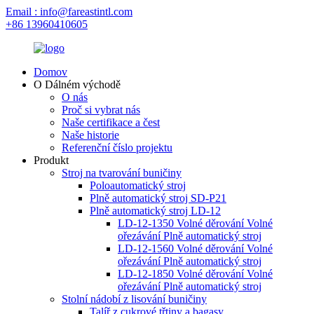
Email : info@fareastintl.com
+86 13960410605
Domov
O Dálném východě
O nás
Proč si vybrat nás
Naše certifikace a čest
Naše historie
Referenční číslo projektu
Produkt
Stroj na tvarování buničiny
Poloautomatický stroj
Plně automatický stroj SD-P21
Plně automatický stroj LD-12
LD-12-1350 Volné děrování Volné
ořezávání Plně automatický stroj
LD-12-1560 Volné děrování Volné
ořezávání Plně automatický stroj
LD-12-1850 Volné děrování Volné
ořezávání Plně automatický stroj
Stolní nádobí z lisování buničiny
Talíř z cukrové třtiny a bagasy