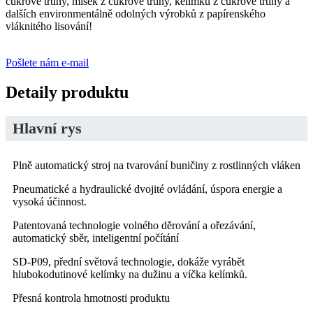
cukrové třtiny, misek z cukrové třtiny, kelímků z cukrové třtiny a
dalších environmentálně odolných výrobků z papírenského
vláknitého lisování!
Pošlete nám e-mail
Detaily produktu
Hlavní rys
Plně automatický stroj na tvarování buničiny z rostlinných vláken
Pneumatické a hydraulické dvojité ovládání, úspora energie a
vysoká účinnost.
Patentovaná technologie volného děrování a ořezávání,
automatický sběr, inteligentní počítání
SD-P09, přední světová technologie, dokáže vyrábět
hlubokodutinové kelímky na dužinu a víčka kelímků.
Přesná kontrola hmotnosti produktu