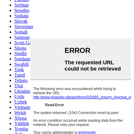
Serbian
Sesotho
Sinhala
Slovak
Slovenian
Somali
Samoan
Scots Gaelic
Shona
Sindhi
Sundanese
Swahili
Tajik
Tamil
Telugu
Thai
Ukrainian
Urdu
Uzbek
Vietnamese
Welsh
Xhosa
Yiddish
Yoruba