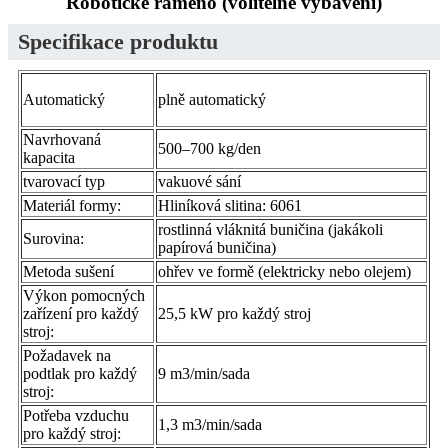
Robotické rameno (volitelné vybavení)
Specifikace produktu
Automatický
plně automatický
Navrhovaná
500–700 kg/den
kapacita
tvarovací typ
vakuové sání
Materiál formy:
Hliníková slitina: 6061
rostlinná vláknitá buničina (jakákoli
Surovina:
papírová buničina)
Metoda sušení
ohřev ve formě (elektricky nebo olejem)
Výkon pomocných
zařízení pro každý
25,5 kW pro každý stroj
stroj:
Požadavek na
podtlak pro každý
9 m3/min/sada
stroj:
Potřeba vzduchu
1,3 m3/min/sada
pro každý stroj: