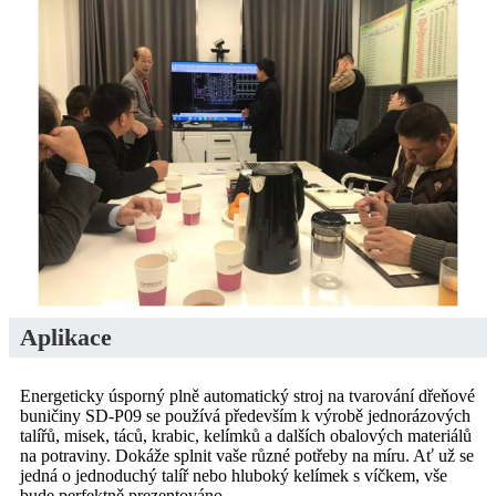
Aplikace
Energeticky úsporný plně automatický stroj na tvarování dřeňové
buničiny SD-P09 se používá především k výrobě jednorázových
talířů, misek, táců, krabic, kelímků a dalších obalových materiálů
na potraviny. Dokáže splnit vaše různé potřeby na míru. Ať už se
jedná o jednoduchý talíř nebo hluboký kelímek s víčkem, vše
bude perfektně prezentováno.